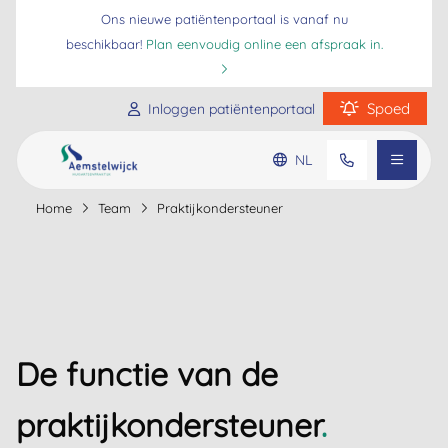
Ons nieuwe patiëntenportaal is vanaf nu
beschikbaar!
Plan eenvoudig online een afspraak in.
Spoed
Inloggen patiëntenportaal
Praktijkinformatie
NL
Home
Team
Praktijkondersteuner
Ga naar de hoofdinhoud
Ga naar de footer
Ga naar de toegankelijkheidsinstellingen
Patiënteninformatie
Veelgestelde vragen
De functie van de
praktijkondersteuner
.