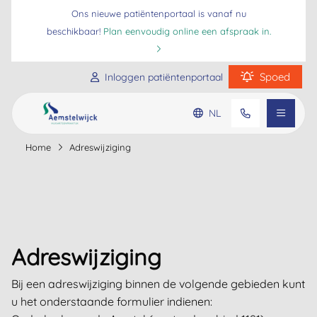
Ons nieuwe patiëntenportaal is vanaf nu
beschikbaar!
Plan eenvoudig online een afspraak in.
Spoed
Inloggen patiëntenportaal
Praktijkinformatie
NL
Home
Adreswijziging
Ga naar de hoofdinhoud
Ga naar de footer
Ga naar de toegankelijkheidsinstellingen
Patiënteninformatie
Veelgestelde vragen
Adreswijziging
Bij een adreswijziging binnen de volgende gebieden kunt
u het onderstaande formulier indienen: