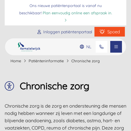
Ons nieuwe patiëntenportaal is vanaf nu
beschikbaar!
Plan eenvoudig online een afspraak in.
Spoed
Inloggen patiëntenportaal
Praktijkinformatie
NL
Home
Patiënteninformatie
Chronische zorg
Ga naar de hoofdinhoud
Ga naar de footer
Ga naar de toegankelijkheidsinstellingen
Patiënteninformatie
Chronische zorg
Veelgestelde vragen
Chronische zorg is de zorg en ondersteuning die mensen
nodig hebben wanneer zij leven met een langdurige of
blijvende aandoening, zoals diabetes, astma, hart- en
vaatziekten, COPD, reuma of chronische pijn. Deze zorg