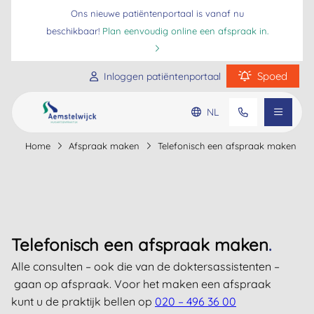
Ons nieuwe patiëntenportaal is vanaf nu
beschikbaar!
Plan eenvoudig online een afspraak in.
Spoed
Inloggen patiëntenportaal
Praktijkinformatie
NL
Home
Afspraak maken
Telefonisch een afspraak maken
Ga naar de hoofdinhoud
Ga naar de footer
Ga naar de toegankelijkheidsinstellingen
Patiënteninformatie
Veelgestelde vragen
Telefonisch een afspraak maken
.
Alle consulten – ook die van de doktersassistenten –
gaan op afspraak. Voor het maken een afspraak
kunt u de praktijk bellen op
020 – 496 36 00